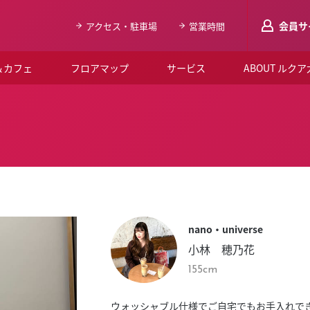
会員サ
アクセス・駐車場
営業時間
＆カフェ
フロアマップ
サービス
ABOUT ルク
LUCUAメンバ
会員登録はこち
ルクア大阪について
よくあるご質問
お知らせ
nano・universe
SNSアカウント一覧
小林 穂乃花
LUCUAブライダルクラブ
155cm
ルクア大阪イベントホー
ウォッシャブル仕様でご自宅でもお手入れで