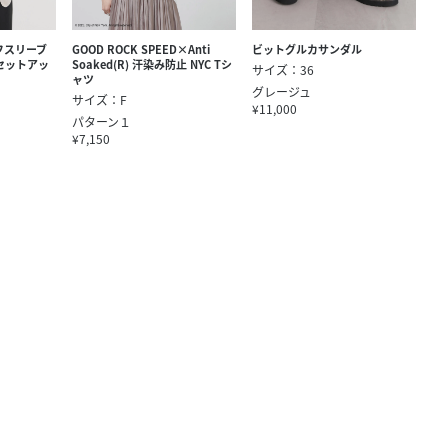
フスリーブ
GOOD ROCK SPEED×Anti
ビットグルカサンダル
セットアッ
Soaked(R) 汗染み防止 NYC Tシ
サイズ：36
ャツ
グレージュ
サイズ：F
¥11,000
パターン１
¥7,150