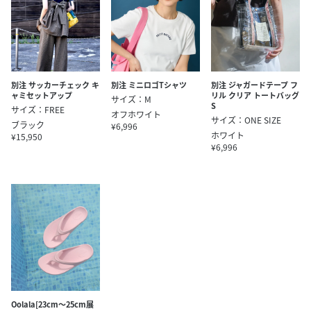
別注 サッカーチェック キ
別注 ミニロゴTシャツ
別注 ジャガードテープ フ
ャミセットアップ
リル クリア トートバッグ
サイズ：M
S
サイズ：FREE
オフホワイト
サイズ：ONE SIZE
ブラック
¥6,996
ホワイト
¥15,950
¥6,996
Oolala[23cm～25cm展