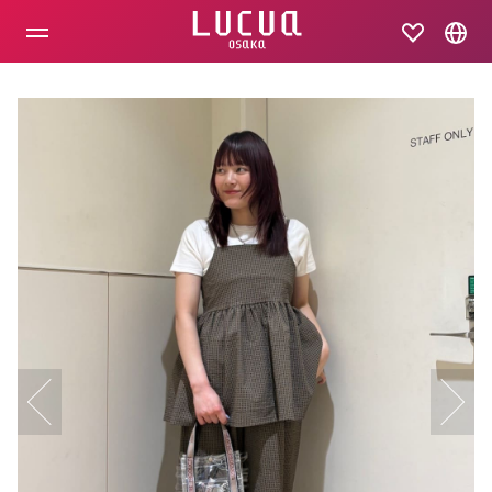
コ
ン
テ
ン
ツ
へ
ス
キ
ッ
プ