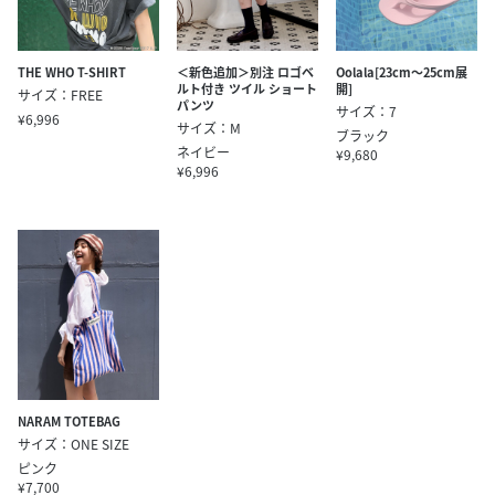
THE WHO T-SHIRT
＜新色追加＞別注 ロゴベ
Oolala[23cm～25cm展
ルト付き ツイル ショート
開]
サイズ：FREE
パンツ
サイズ：7
¥6,996
サイズ：M
ブラック
ネイビー
¥9,680
¥6,996
NARAM TOTEBAG
サイズ：ONE SIZE
ピンク
¥7,700