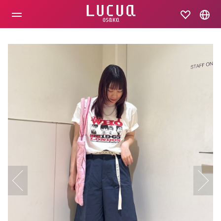
コ
ン
テ
ン
ツ
へ
ス
キ
ッ
プ