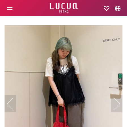
コ
ン
テ
ン
ツ
へ
ス
キ
ッ
プ