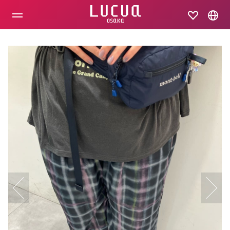
コ
ン
テ
ン
ツ
へ
ス
キ
ッ
プ