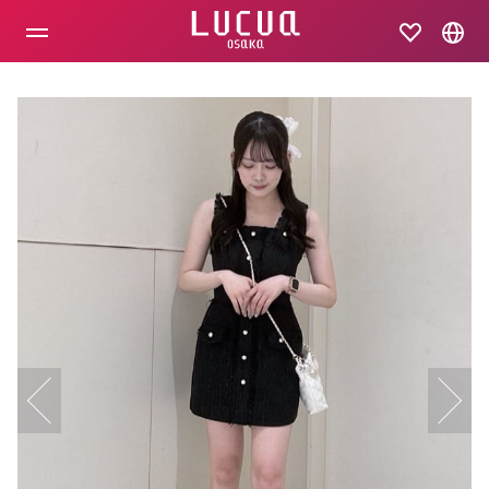
コ
ン
テ
ン
ツ
へ
ス
キ
ッ
プ