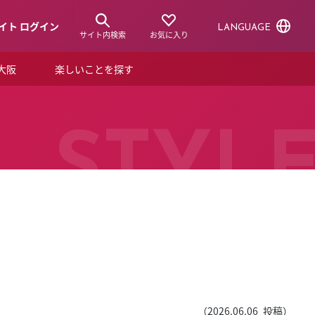
イト ログイン
LANGUAGE
サイト内検索
お気に入り
ア大阪
楽しいことを探す
トピックス
ーズカード
らから！
ショップニュース
STYL
ルクアスタイル
特集
デジタルブック
ル
（
2026.06.06
投稿）