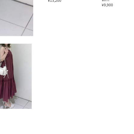
¥13,200
¥9,900