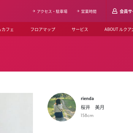
会員サ
アクセス・駐車場
営業時間
＆カフェ
フロアマップ
サービス
ABOUT ルク
LUCUAメンバ
会員登録はこち
ルクア大阪について
よくあるご質問
お知らせ
rienda
SNSアカウント一覧
桜井 美月
LUCUAブライダルクラブ
158cm
ルクア大阪イベントホー