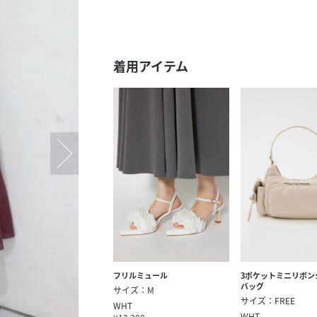
スタッフ募集（長期で働
スタッフ募集（スポット
方）
着用アイテム
フリルミュール
3ポケットミニリボン
バッグ
サイズ：M
サイズ：FREE
WHT
WHT