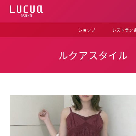
コ
ン
テ
ン
ツ
ショップ
レストラン
へ
ス
キ
ッ
ルクアスタイル
プ