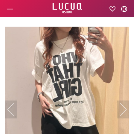
コ
ン
テ
ン
ツ
へ
ス
キ
ッ
プ