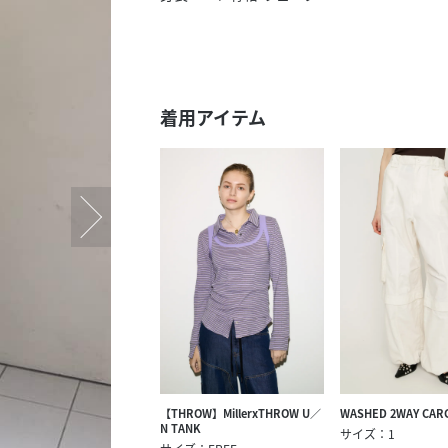
スタッフ募集（長期で働
スタッフ募集（スポット
方）
着用アイテム
【THROW】MillerxTHROW U／
WASHED 2WAY CA
N TANK
サイズ：1