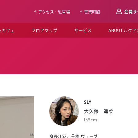
会員サ
アクセス・駐車場
営業時間
＆カフェ
フロアマップ
サービス
ABOUT ルク
LUCUAメンバ
会員登録はこち
ルクア大阪について
よくあるご質問
お知らせ
SLY
SNSアカウント一覧
大久保 遥菜
LUCUAブライダルクラブ
152cm
ルクア大阪イベントホー
身長:152、骨格:ウェーブ