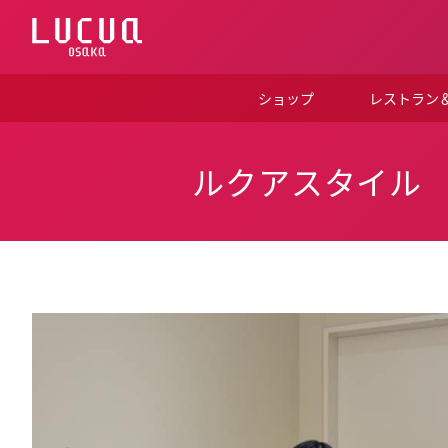
コ
ン
テ
ン
ツ
ショップ
レストラン
へ
ス
キ
ッ
ルクアスタイル
プ