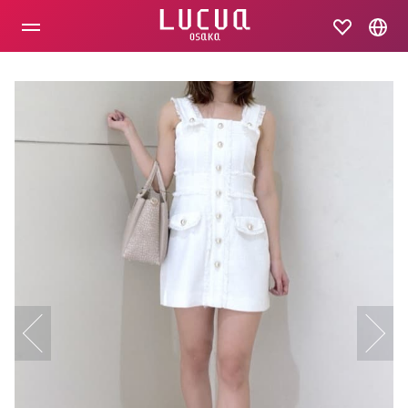
コ
ン
テ
ン
ツ
へ
ス
キ
ッ
プ