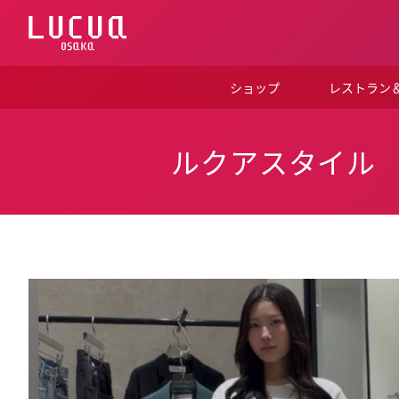
コ
ン
テ
ン
ツ
ショップ
レストラン
へ
ス
キ
ッ
ルクアスタイル
プ