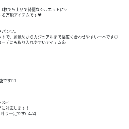
きたい方）
、1枚でも上品で綺麗なシルエットに✨
で働きたい
る万能アイテムです🖤
ドパンツ。
ットで、綺麗めからカジュアルまで幅広く合わせやすい一本です◎
ーデにも取り入れやすいアイテム👍
す👌🏻
。
ラス✅
グに対応します！
う一足です( ꈍᴗꈍ)