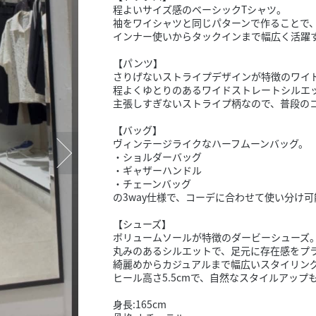
スタッフ募集（長期で働
程よいサイズ感のベーシックTシャツ。
袖をワイシャツと同じパターンで作ることで
スタッフ募集（スポット
インナー使いからタックインまで幅広く活躍す
方）
【パンツ】
さりげないストライプデザインが特徴のワイ
程よくゆとりのあるワイドストレートシルエ
主張しすぎないストライプ柄なので、普段のコ
【バッグ】
ヴィンテージライクなハーフムーンバッグ。
・ショルダーバッグ
・ギャザーハンドル
・チェーンバッグ
の3way仕様で、コーデに合わせて使い分け可能で
【シューズ】
ボリュームソールが特徴のダービーシューズ
丸みのあるシルエットで、足元に存在感をプ
綺麗めからカジュアルまで幅広いスタイリン
ヒール高さ5.5cmで、自然なスタイルアップも叶
身長:165cm