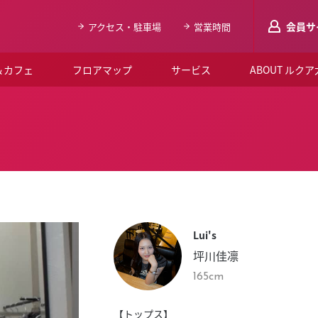
会員サ
アクセス・駐車場
営業時間
＆カフェ
フロアマップ
サービス
ABOUT ルク
LUCUAメンバ
会員登録はこち
ルクア大阪について
よくあるご質問
お知らせ
Lui's
SNSアカウント一覧
坪川佳凛
LUCUAブライダルクラブ
165cm
ルクア大阪イベントホー
【トップス】