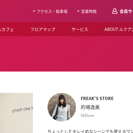
会員サ
アクセス・駐車場
営業時間
＆カフェ
フロアマップ
サービス
ABOUT ルク
LUCUAメンバ
会員登録はこち
ルクア大阪について
よくあるご質問
お知らせ
FREAK'S STORE
SNSアカウント一覧
的場逸美
LUCUAブライダルクラブ
160cm
ルクア大阪イベントホー
ちょっとしたキレイめなシーンでも使えるワン