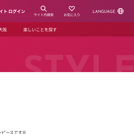
イト ログイン
LANGUAGE
サイト内検索
お気に入り
ア大阪
楽しいことを探す
トピックス
ーズカード
らから！
ショップニュース
STYL
ルクアスタイル
特集
デジタルブック
ル
ピースです👗