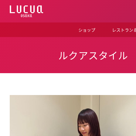
コ
ン
テ
ン
ツ
ショップ
レストラン
へ
ス
キ
ッ
ルクアスタイル
プ