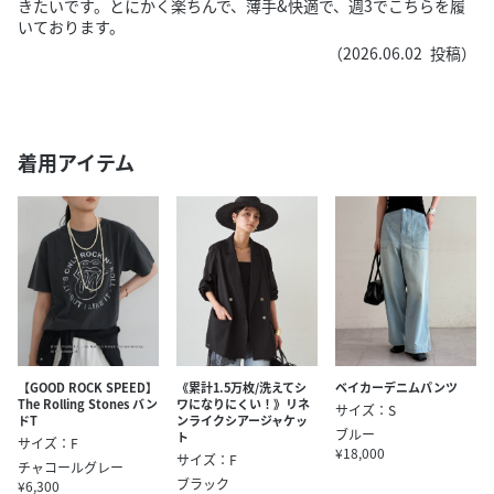
きたいです。とにかく楽ちんで、薄手&快適で、週3でこちらを履
いております。
（
2026.06.02
投稿）
着用アイテム
【GOOD ROCK SPEED】
《累計1.5万枚/洗えてシ
ベイカーデニムパンツ
The Rolling Stones バン
ワになりにくい！》リネ
サイズ：S
ドT
ンライクシアージャケッ
ブルー
ト
サイズ：F
¥18,000
サイズ：F
チャコールグレー
ブラック
¥6,300