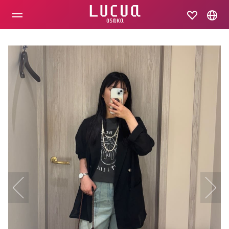
コ
ン
テ
ン
ツ
へ
ス
キ
ッ
プ