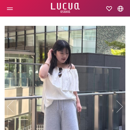
コ
ン
テ
ン
ツ
へ
ス
キ
ッ
プ