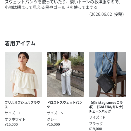
スウェットパンツを使っていたり、淡いトーンのお洋服なので、
小物は締まって見える黒やゴールドを使ってます☺︎
（
2026.06.02
投稿）
着用アイテム
フリルオフショルブラウ
ドロストスウェットパン
【@iristagramuuコラ
ス
ツ
ボ】【GALENA/ガレナ】
チェーンバッグ
サイズ：F
サイズ：S
サイズ：F
オフホワイト
グレー
ブラック
¥15,000
¥15,000
¥19,000