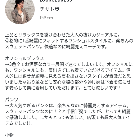
チサト🐸
152cm
上品とリラックスを掛け合わせた大人の抜けカジュアルに。
骨格的に1番綺麗にフィットするワンショルスタイルに、楽ちんの
スウェットパンツ。快適なのに綺麗見えコーデです。
オフショルブラウス
→3色全てお洒落なカラー展開で迷ってしまいます。オフショルに
も、ワンショルにも、肩出さずにも着ていただけるアイテム。個
人的には鎖骨が綺麗に見える肩を出さないスタイルが素敵だと思
いました☺︎吊り革なども安心な脇の部分や透け感は下着を気にせ
ず安心して楽に着用していただけます。とても涼しいです‼︎
パンツ
→大人気すぎるパンツは、楽ちんなのに綺麗見えするアイテム。
スウェットパンツなのに！？と半信半疑でしたが、とっても綺麗
で感動しました。しかもとっても涼しい。店頭でも超大人気アイ
テムでした! ‼︎
小物