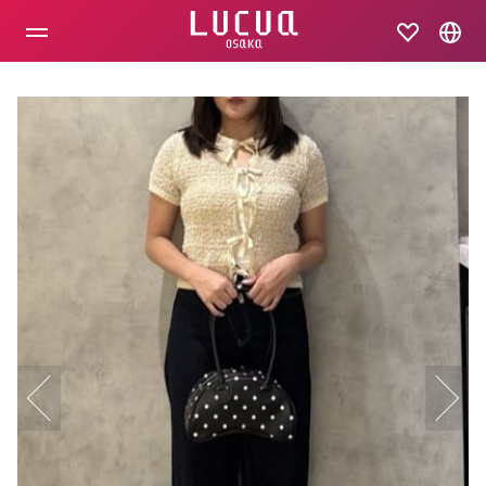
コ
ン
テ
ン
ツ
へ
ス
キ
ッ
プ