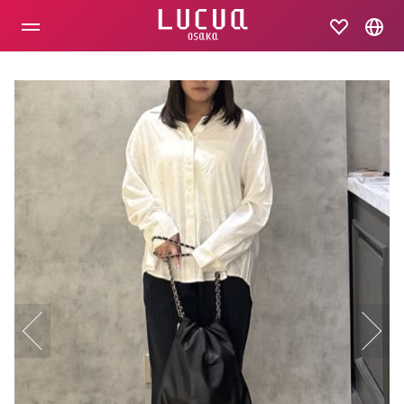
コ
ン
テ
ン
ツ
へ
ス
キ
ッ
プ