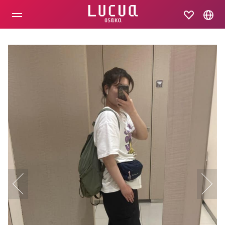
コ
ン
テ
ン
ツ
へ
ス
キ
ッ
プ