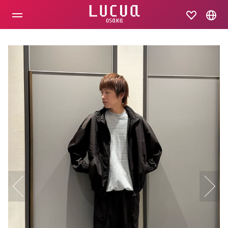
コ
ン
テ
ン
ツ
へ
ス
キ
ッ
プ