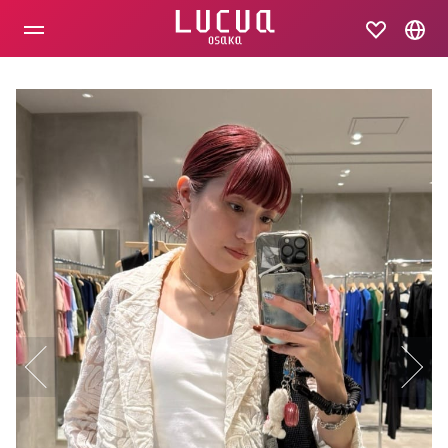
コ
ン
テ
ン
ツ
へ
ス
キ
ッ
プ