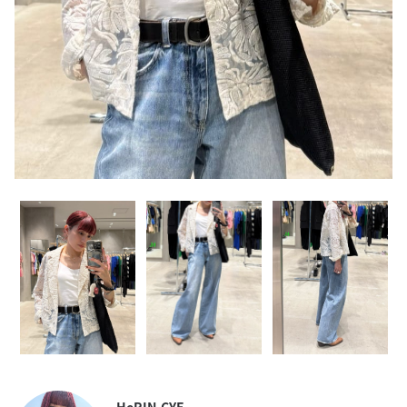
HeRIN.CYE