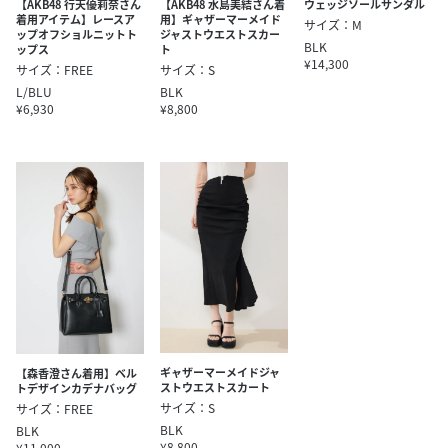
【AKB48 行天優莉奈さん
【AKB48 水島美結さん着
ウェッジソールサンダル
着用アイテム】レースア
用】ギャザーマーメイド
サイズ：M
ップオフショルニットト
ジャストウエストスカー
BLK
ップス
ト
¥14,300
サイズ：FREE
サイズ：S
L/BLU
BLK
¥6,930
¥8,800
ギャザーマーメイドジャ
【森香澄さん着用】ベル
ストウエストスカート
トデザインカデナバッグ
サイズ：S
サイズ：FREE
BLK
BLK
¥8,800
¥11,000