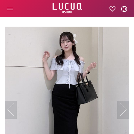
コ
ン
テ
ン
ツ
へ
ス
キ
ッ
プ