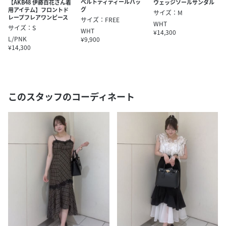
ベルトディティールバッ
【AKB48 伊藤百花さん着
ウェッジソールサンダル
グ
用アイテム】フロントド
サイズ：M
レープフレアワンピース
サイズ：FREE
WHT
サイズ：S
WHT
¥14,300
L/PNK
¥9,900
¥14,300
このスタッフのコーディネート