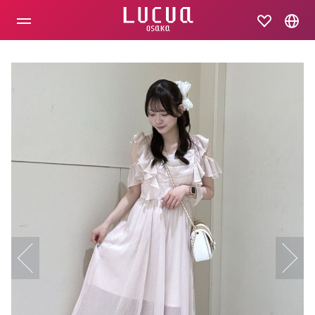
コ
ン
テ
ン
ツ
へ
ス
キ
ッ
プ