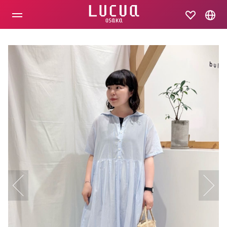
コ
ン
テ
ン
ツ
へ
ス
キ
ッ
プ