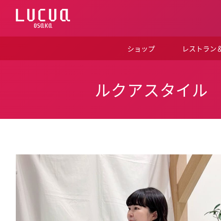
コ
ン
テ
ン
ツ
ショップ
レストラン
へ
ス
キ
ッ
ルクアスタイル
プ