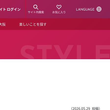
イト ログイン
LANGUAGE
サイト内検索
お気に入り
ア大阪
楽しいことを探す
トピックス
ーズカード
らから！
ショップニュース
STYL
ルクアスタイル
特集
デジタルブック
ル
（
2026.05.29
投稿）