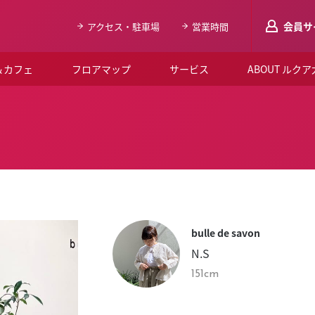
会員サ
アクセス・駐車場
営業時間
＆カフェ
フロアマップ
サービス
ABOUT ルク
LUCUAメンバ
会員登録はこち
ルクア大阪について
よくあるご質問
お知らせ
bulle de savon
SNSアカウント一覧
N.S
LUCUAブライダルクラブ
151cm
ルクア大阪イベントホー