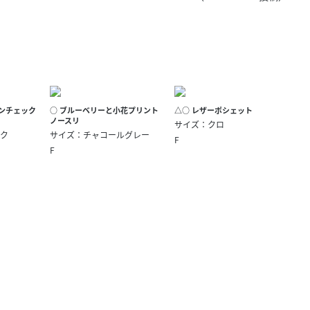
きたい方）
で働きたい
タンチェック
○ ブルーベリーと小花プリント
△○ レザーポシェット
ノースリ
サイズ：クロ
ク
サイズ：チャコールグレー
F
F