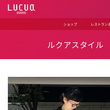
コ
ン
テ
ン
ツ
ショップ
レストラン
へ
ス
キ
ッ
ルクアスタイル
プ