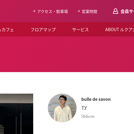
会員サ
アクセス・駐車場
営業時間
＆カフェ
フロアマップ
サービス
ABOUT ルク
LUCUAメンバ
会員登録はこち
ルクア大阪について
よくあるご質問
お知らせ
bulle de savon
SNSアカウント一覧
T.Y
LUCUAブライダルクラブ
166cm
ルクア大阪イベントホー