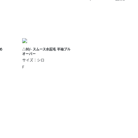
きたい方）
で働きたい
染め
△80/- スムース水起毛 半袖プル
オーバー
サイズ：シロ
F