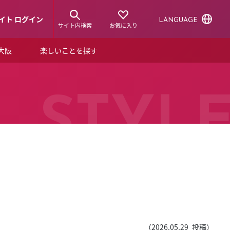
イト ログイン
LANGUAGE
サイト内検索
お気に入り
ア大阪
楽しいことを探す
トピックス
ーズカード
らから！
ショップニュース
STYL
ルクアスタイル
特集
デジタルブック
ル
（
2026.05.29
投稿）