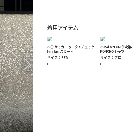
スタッフ募集（長期で働
スタッフ募集（スポット
方）
着用アイテム
△○ サッカー タータンチェック
△45d NYLON 伊吹
furi furi スカート
PONCHO シャツ
サイズ：RED
サイズ：クロ
F
F