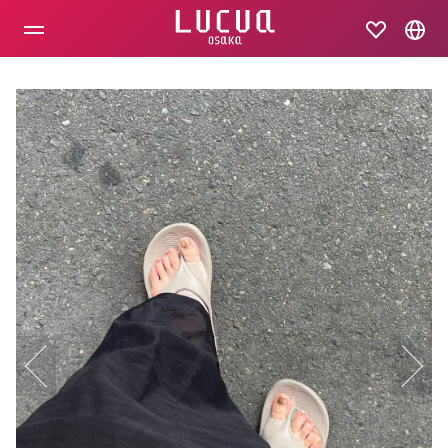
コ
ン
テ
ン
ツ
へ
ス
キ
ッ
プ