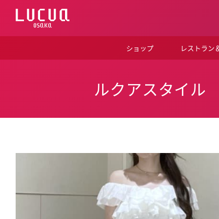
コ
ン
テ
ン
ツ
ショップ
レストラン
へ
ス
キ
ッ
ルクアスタイル
プ