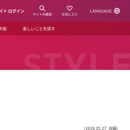
イト ログイン
LANGUAGE
サイト内検索
お気に入り
ア大阪
楽しいことを探す
トピックス
ーズカード
らから！
ショップニュース
STYL
ルクアスタイル
特集
デジタルブック
ル
（
2026.05.27
投稿）