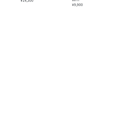
¥14,300
¥9,900