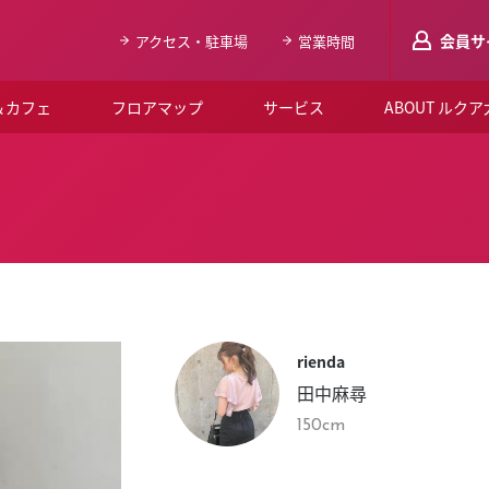
会員サ
アクセス・駐車場
営業時間
＆カフェ
フロアマップ
サービス
ABOUT ルク
LUCUAメンバ
会員登録はこち
ルクア大阪について
よくあるご質問
お知らせ
rienda
SNSアカウント一覧
田中麻尋
LUCUAブライダルクラブ
150cm
ルクア大阪イベントホー