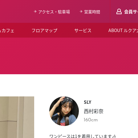
会員サ
アクセス・駐車場
営業時間
＆カフェ
フロアマップ
サービス
ABOUT ルク
LUCUAメンバ
会員登録はこち
ルクア大阪について
よくあるご質問
お知らせ
SLY
SNSアカウント一覧
西村彩奈
LUCUAブライダルクラブ
160cm
ルクア大阪イベントホー
ワンピースは1を着用しています🎶