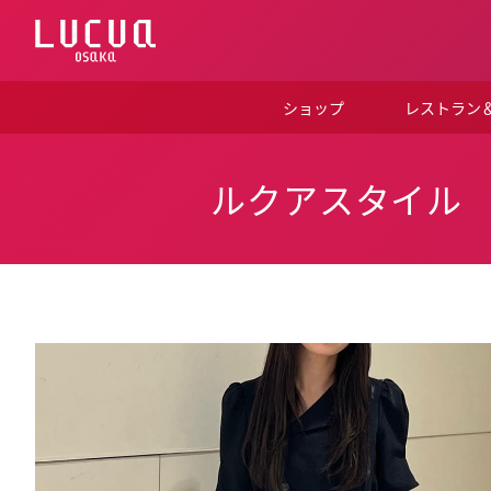
コ
ン
テ
ン
ツ
ショップ
レストラン
へ
ス
キ
ッ
ルクアスタイル
プ