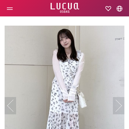
コ
ン
テ
ン
ツ
へ
ス
キ
ッ
プ