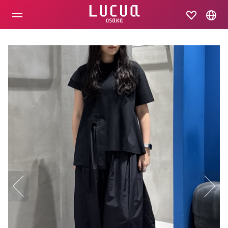
コ
ン
テ
ン
ツ
へ
ス
キ
ッ
プ