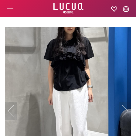
コ
ン
テ
ン
ツ
へ
ス
キ
ッ
プ