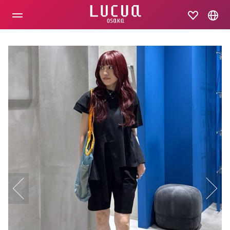
コ
ン
テ
ン
ツ
へ
ス
キ
ッ
プ