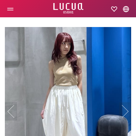
コ
ン
テ
ン
ツ
へ
ス
キ
ッ
プ