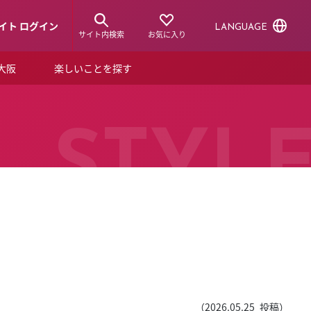
イト ログイン
LANGUAGE
サイト内検索
お気に入り
ア大阪
楽しいことを探す
トピックス
ーズカード
らから！
ショップニュース
STYL
ルクアスタイル
特集
デジタルブック
ル
（
2026.05.25
投稿）