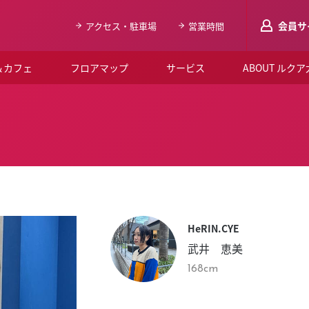
会員サ
アクセス・駐車場
営業時間
＆カフェ
フロアマップ
サービス
ABOUT ルク
LUCUAメンバ
会員登録はこち
ルクア大阪について
よくあるご質問
お知らせ
HeRIN.CYE
SNSアカウント一覧
武井 恵美
LUCUAブライダルクラブ
168cm
ルクア大阪イベントホー