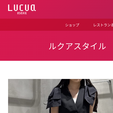
コ
ン
テ
ン
ツ
ショップ
レストラン
へ
ス
キ
ッ
ルクアスタイル
プ