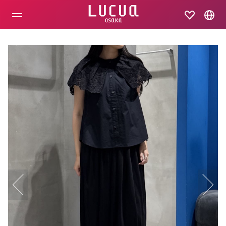
コ
ン
テ
ン
ツ
へ
ス
キ
ッ
プ