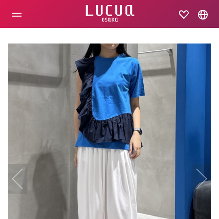
コ
ン
テ
ン
ツ
へ
ス
キ
ッ
プ