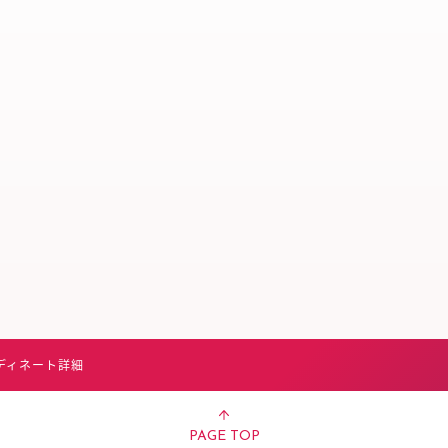
スタッフ募集（長期で働
スタッフ募集（スポット
方）
ディネート詳細
PAGE TOP