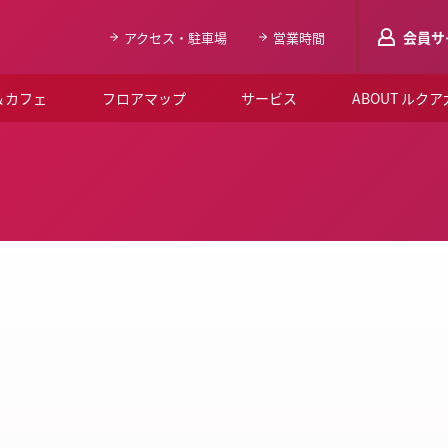
会員サ
アクセス・駐車場
営業時間
＆カフェ
フロアマップ
サービス
ABOUT ルク
LUCUAメンバ
会員登録はこち
ルクア大阪について
よくあるご質問
お知らせ
SNSアカウント一覧
LUCUAブライダルクラブ
ルクア大阪イベントホー