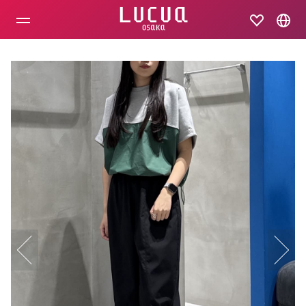
コ
ン
テ
ン
ツ
へ
ス
キ
ッ
プ