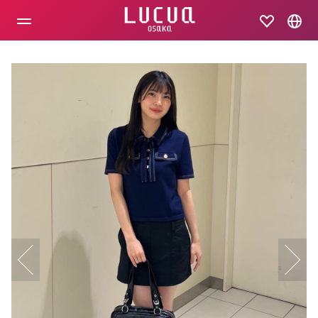
コ
ン
テ
ン
ツ
へ
ス
キ
ッ
プ