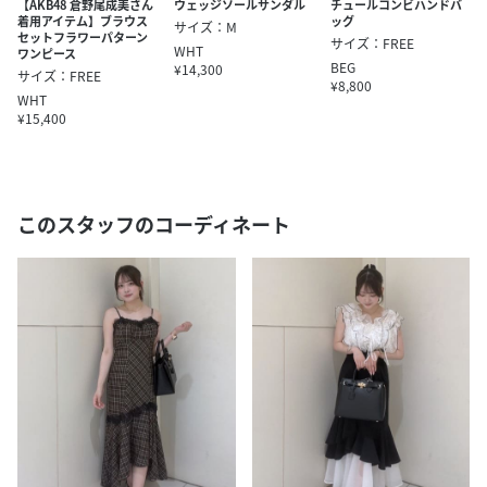
【AKB48 倉野尾成美さん
ウェッジソールサンダル
チュールコンビハンドバ
着用アイテム】ブラウス
ッグ
サイズ：M
セットフラワーパターン
サイズ：FREE
WHT
ワンピース
BEG
¥14,300
サイズ：FREE
¥8,800
WHT
¥15,400
このスタッフのコーディネート