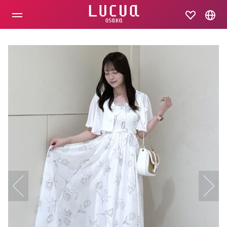
コ
ン
テ
ン
ツ
へ
ス
キ
ッ
プ