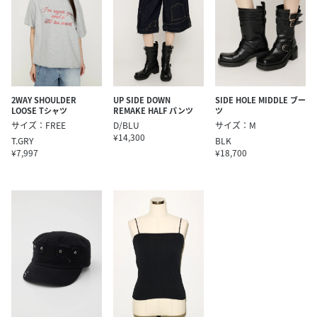
2WAY SHOULDER
UP SIDE DOWN
SIDE HOLE MIDDLE ブー
LOOSE Tシャツ
REMAKE HALF パンツ
ツ
サイズ：FREE
D/BLU
サイズ：M
¥14,300
T.GRY
BLK
¥7,997
¥18,700