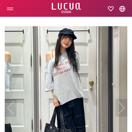
コ
ン
テ
ン
ツ
へ
ス
キ
ッ
プ