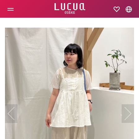
コ
ン
テ
ン
ツ
へ
ス
キ
ッ
プ