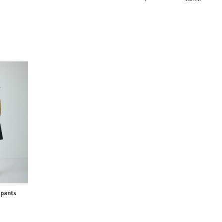
きたい方）
で働きたい
 pants