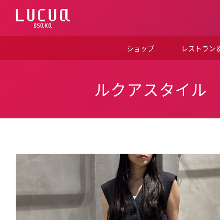
コ
ン
テ
ン
ツ
ショップ
レストラン
へ
ス
キ
ッ
ルクアスタイル
プ