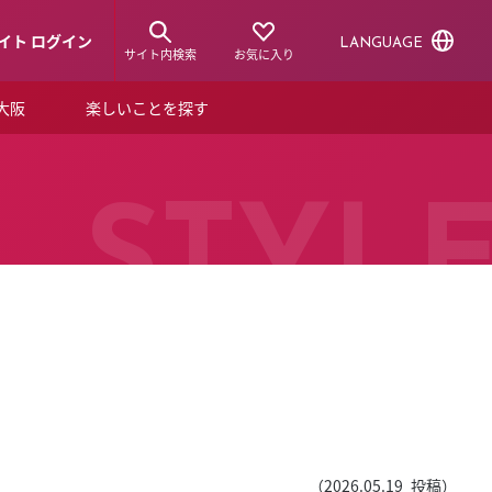
イト ログイン
LANGUAGE
サイト内検索
お気に入り
ア大阪
楽しいことを探す
トピックス
ーズカード
らから！
ショップニュース
STYL
ルクアスタイル
特集
デジタルブック
ル
（
2026.05.19
投稿）