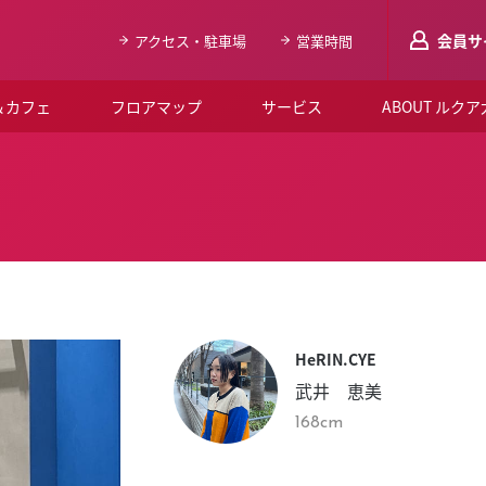
会員サ
アクセス・駐車場
営業時間
＆カフェ
フロアマップ
サービス
ABOUT ルク
LUCUAメンバ
会員登録はこち
ルクア大阪について
よくあるご質問
お知らせ
HeRIN.CYE
SNSアカウント一覧
武井 恵美
LUCUAブライダルクラブ
168cm
ルクア大阪イベントホー