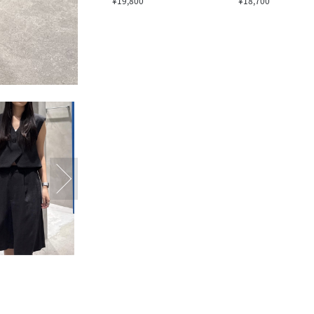
¥19,800
¥18,700