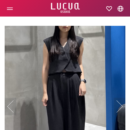
コ
ン
テ
ン
ツ
へ
ス
キ
ッ
プ