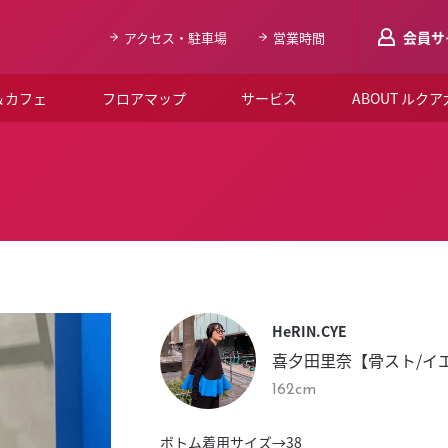
会員サ
アクセス・駐車場
営業時間
＆カフェ
フロアマップ
サービス
ABOUT ルク
LUCUAメンバ
会員登録はこち
ルクア大阪について
よくあるご質問
お知らせ
HeRIN.CYE
SNSアカウント一覧
喜夕田里奈【骨スト/イ
LUCUAブライダルクラブ
162cm
ルクア大阪イベントホー
ボトム着用サイズ→38