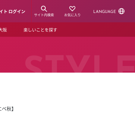
イト ログイン
LANGUAGE
サイト内検索
お気に入り
ア大阪
楽しいことを探す
トピックス
ーズカード
らから！
ショップニュース
STYL
ルクアスタイル
特集
デジタルブック
エベ秋】
ル