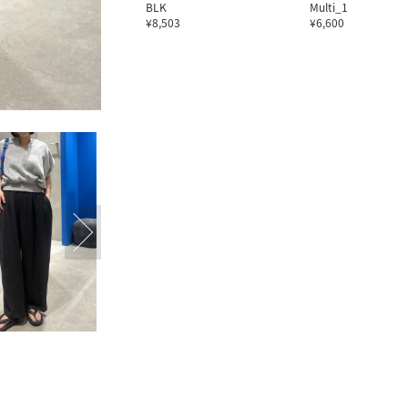
BLK
Multi_1
¥8,503
¥6,600