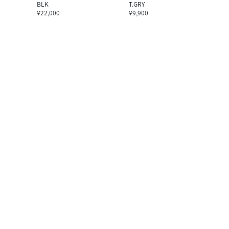
BLK
T.GRY
¥22,000
¥9,900