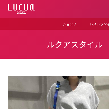
コ
ン
テ
ン
ツ
ショップ
レストラン
へ
ス
キ
ッ
ルクアスタイル
プ