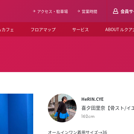
会員サ
アクセス・駐車場
営業時間
＆カフェ
フロアマップ
サービス
ABOUT ルク
LUCUAメンバ
会員登録はこち
ルクア大阪について
よくあるご質問
お知らせ
HeRIN.CYE
SNSアカウント一覧
喜夕田里奈【骨スト/イ
LUCUAブライダルクラブ
162cm
ルクア大阪イベントホー
オールインワン着用サイズ→36