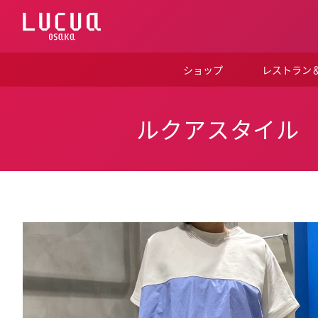
コ
ン
テ
ン
ツ
ショップ
レストラン
へ
ス
キ
ッ
ルクアスタイル
プ