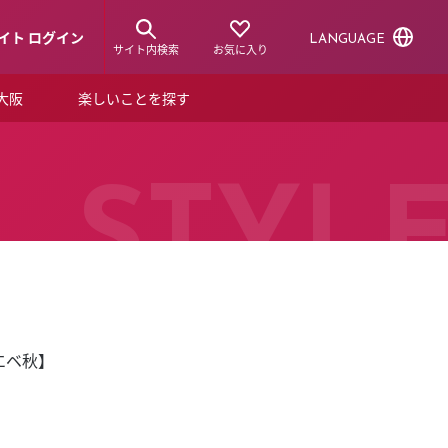
イト ログイン
LANGUAGE
サイト内検索
お気に入り
ア大阪
楽しいことを探す
トピックス
ーズカード
らから！
ショップニュース
STYL
ルクアスタイル
特集
デジタルブック
エベ秋】
ル