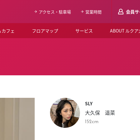
会員サ
アクセス・駐車場
営業時間
＆カフェ
フロアマップ
サービス
ABOUT ルク
LUCUAメンバ
会員登録はこち
ルクア大阪について
よくあるご質問
お知らせ
SLY
SNSアカウント一覧
大久保 遥菜
LUCUAブライダルクラブ
152cm
ルクア大阪イベントホー