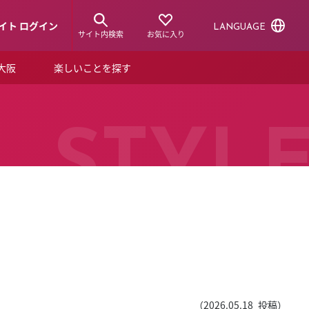
イト ログイン
LANGUAGE
サイト内検索
お気に入り
ア大阪
楽しいことを探す
トピックス
ーズカード
らから！
ショップニュース
STYL
ルクアスタイル
特集
デジタルブック
ル
（
2026.05.18
投稿）