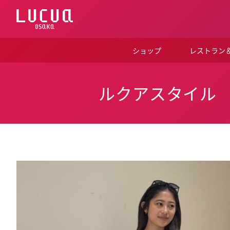
コ
ン
テ
ン
ツ
ショップ
レストラン
へ
ス
キ
ッ
ルクアスタイル
プ