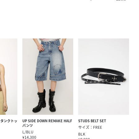
きたい方）
で働きたい
R タンクトッ
UP SIDE DOWN REMAKE HALF
STUDS BELT SET
パンツ
サイズ：FREE
L/BLU
BLK
¥14,300