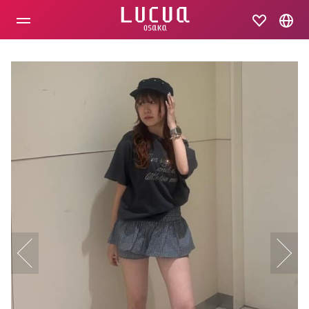
コ
ン
テ
ン
ツ
へ
ス
キ
ッ
プ