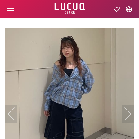
コ
ン
テ
ン
ツ
へ
ス
キ
ッ
プ