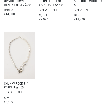
UP SIDE DOWN
【LIMITED ITEM】
SIDE HOLE MIDDLE ブー
REMAKE HALF パンツ
LIGHT SOFT シャツ
ツ
D/BLU
サイズ：FREE
サイズ：M
¥14,300
M/BLU
BLK
¥7,997
¥18,700
CHUNKY ROCK F／
PEARL チョーカー
サイズ：FREE
SLV
¥4,400