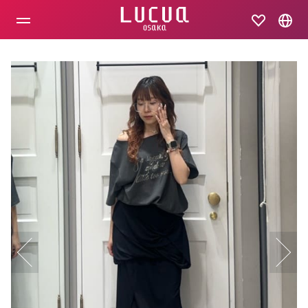
コ
ン
テ
ン
ツ
へ
ス
キ
ッ
プ