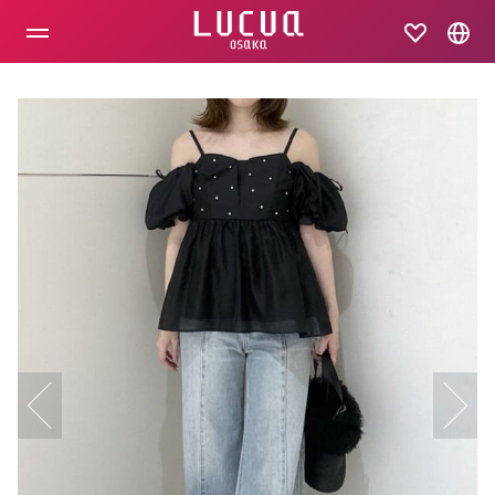
コ
ン
テ
ン
ツ
へ
ス
キ
ッ
プ